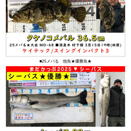
■25メバる 他魚★優勝魚★