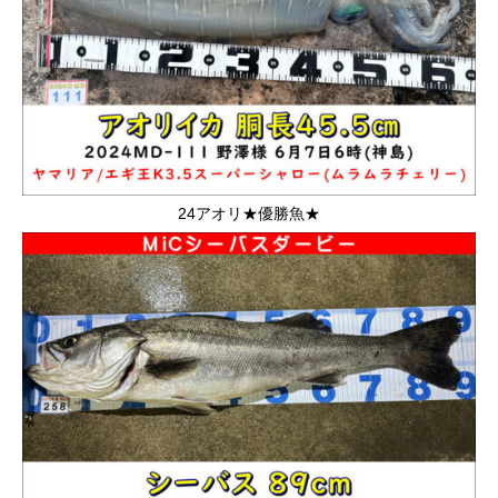
24アオリ★優勝魚★