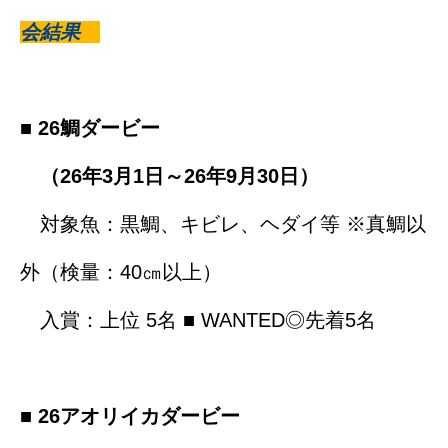
会結果
■
26鯛ダービー
（26年3月1日～26年9月30日）
対象魚：黒鯛、キビレ、ヘダイ等 ※真鯛以
外（検量：40㎝以上）
入賞：上位 5名 ■ WANTED◎先着5名
■ 26アオリイカダービー