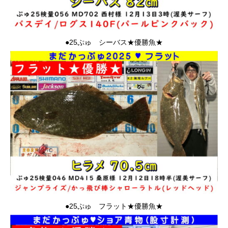
●25ぷゅ シーバス★優勝魚★
●25ぷゅ フラット★優勝魚★