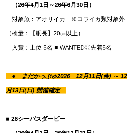
（26年4月1日～26年6月30日）
対象魚：アオリイカ ※コウイカ類対象外
（検量：【胴長】20㎝以上）
入賞：上位 5名 ■ WANTED◎先着5名
● まだかっぷゅ2026 12月11日(金) ～ 12
月13日(日) 開催確定
■ 26シーバスダービー