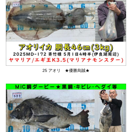
25 アオリ ★優勝烏賊★