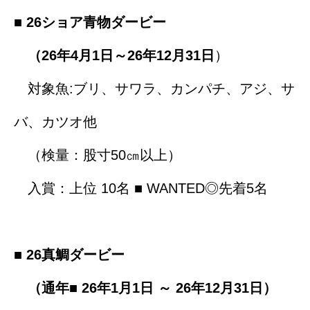
■ 26ショア青物ダービー
（26年4月1日～26年12月31日
）
対象魚:ブリ、サワラ、カンパチ、アジ、サ
バ、カツオ他
（検量：股寸50㎝以上）
入賞：上位 10名 ■ WANTED◎先着5名
■
26真鯛ダービー
（通年■ 26年1月1日 ～ 26年12月31日）