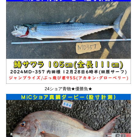
24ショア青物★優勝魚★