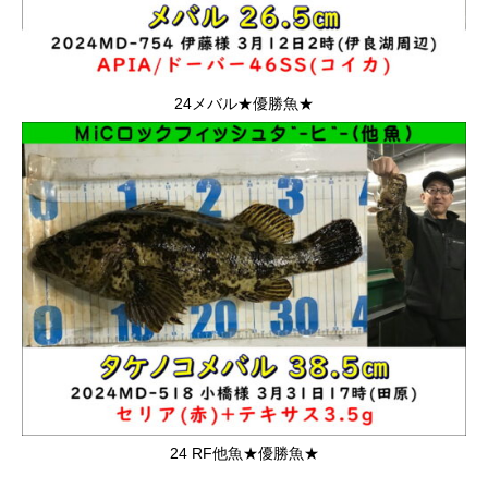
24メバル★優勝魚★
24 RF他魚★優勝魚★