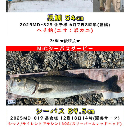
25鯛 ★優勝魚★