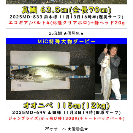
25真鯛 ★優勝魚★
25オオニベ ★優勝魚★