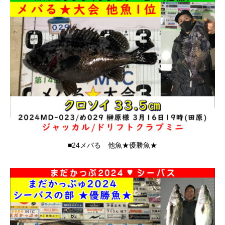
■24メバる 他魚★優勝魚★
電話番号
お問合せ
Instagram
ショップ