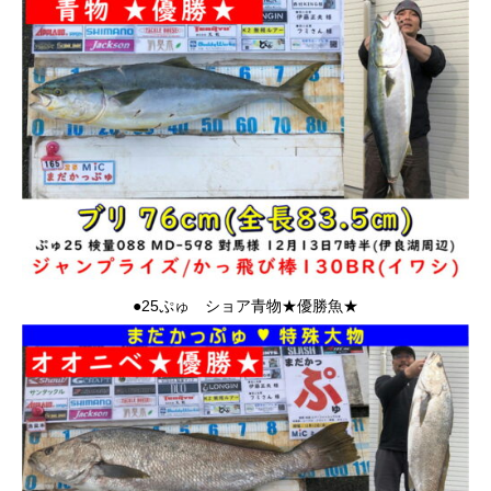
●25ぷゅ ショア青物★優勝魚★