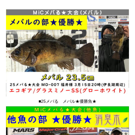
■25メバる メバル★優勝魚★