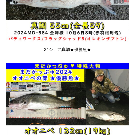
24ショア真鯛★優勝魚★