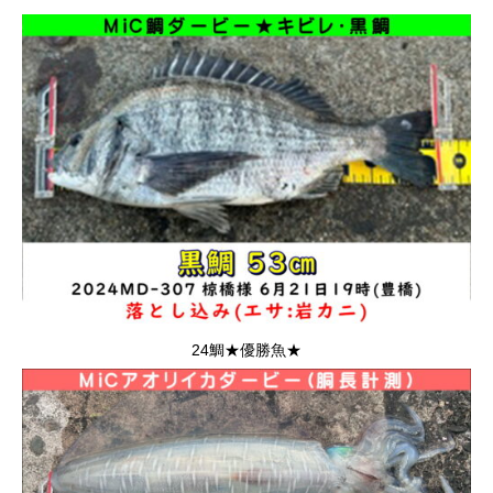
24鯛★優勝魚★