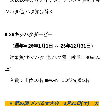
※2026年よりアイナメ、クジメも含む / キ
ジハタ他 ハタ類は除く
■
26キジハタダービー
（通年■ 26年1月1日 ～ 26年12月31日）
対象魚:キジハタ 他 ハタ類（検量：30㎝以
上）
入賞：上位10名 ■WANTED◎先着5名
● 第16回 メバる★大会 3月21日(土) 大