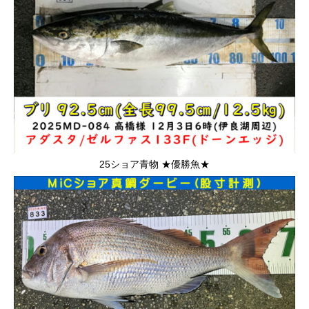
25ショア青物 ★優勝魚★