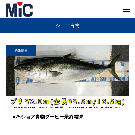
ショア青物
釣果情報
■25ショア青物ダービー最終結果