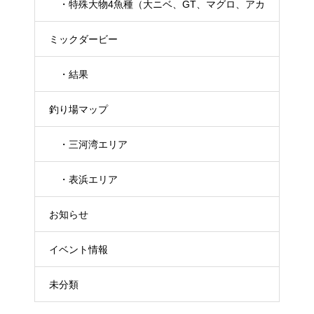
・特殊大物4魚種（大ニベ、GT、マグロ、アカ
ミックダービー
メ）
・結果
釣り場マップ
・三河湾エリア
・表浜エリア
お知らせ
イベント情報
未分類