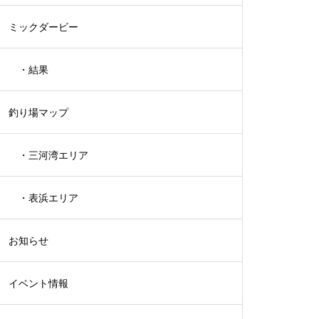
ミックダービー
メ）
・結果
釣り場マップ
・三河湾エリア
・表浜エリア
お知らせ
イベント情報