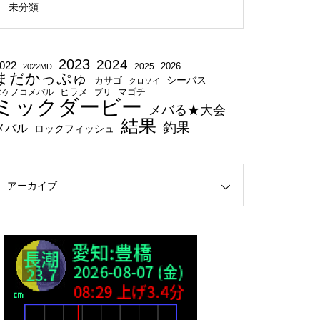
未分類
2023
2024
022
2025
2026
2022MD
まだかっぷゅ
シーバス
カサゴ
クロソイ
タケノコメバル
ヒラメ
ブリ
マゴチ
ミックダービー
メバる★大会
結果
釣果
メバル
ロックフィッシュ
アーカイブ