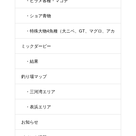
・ヒラメ各種・マゴチ
・ショア青物
・特殊大物4魚種（大ニベ、GT、マグロ、アカ
ミックダービー
メ）
・結果
釣り場マップ
・三河湾エリア
・表浜エリア
お知らせ