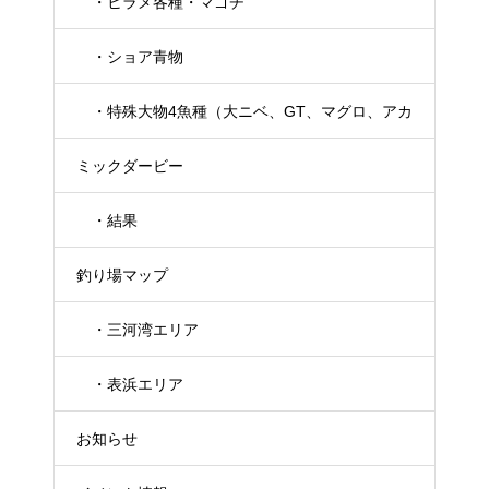
・ヒラメ各種・マゴチ
・ショア青物
・特殊大物4魚種（大ニベ、GT、マグロ、アカ
ミックダービー
メ）
・結果
釣り場マップ
・三河湾エリア
・表浜エリア
お知らせ