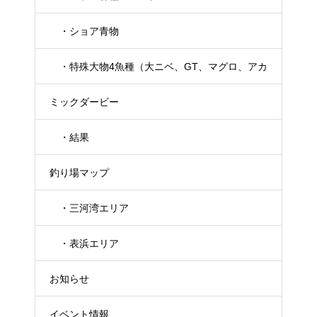
・ショア青物
・特殊大物4魚種（大ニベ、GT、マグロ、アカ
ミックダービー
メ）
・結果
釣り場マップ
・三河湾エリア
・表浜エリア
お知らせ
イベント情報