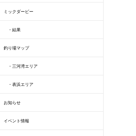
ミックダービー
メ）
・結果
釣り場マップ
・三河湾エリア
・表浜エリア
お知らせ
イベント情報