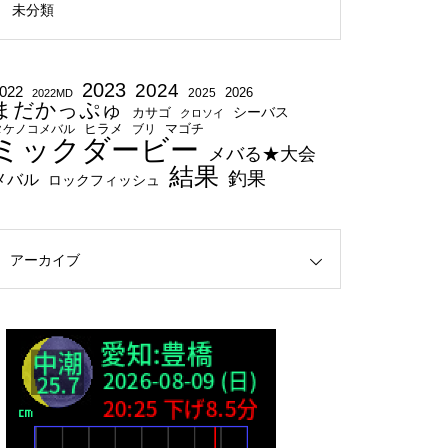
未分類
2023
2024
022
2025
2026
2022MD
まだかっぷゅ
シーバス
カサゴ
クロソイ
タケノコメバル
ヒラメ
ブリ
マゴチ
ミックダービー
メバる★大会
結果
釣果
メバル
ロックフィッシュ
アーカイブ