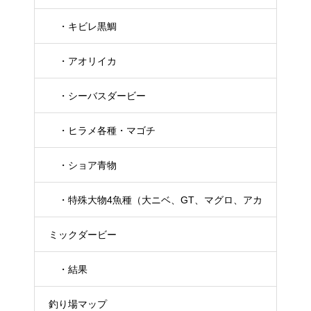
・キビレ黒鯛
・アオリイカ
・シーバスダービー
・ヒラメ各種・マゴチ
・ショア青物
・特殊大物4魚種（大ニベ、GT、マグロ、アカ
ミックダービー
メ）
・結果
釣り場マップ