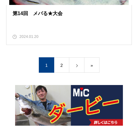
第14回 メバる★大会
2024.01.20
1
2
»