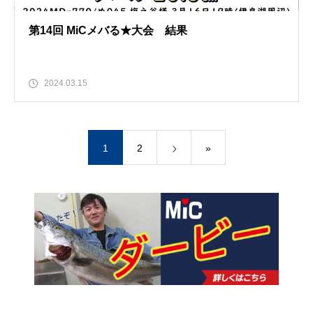
第14回 MiCメバる★大会 結果
2024.03.15
1
2
»