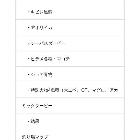
・キビレ黒鯛
・アオリイカ
・シーバスダービー
・ヒラメ各種・マゴチ
・ショア青物
・特殊大物4魚種（大ニベ、GT、マグロ、アカ
ミックダービー
メ）
・結果
釣り場マップ