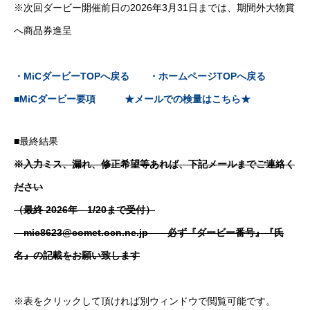
※次回ダービー開催前日の2026年3月31日までは、期間外大物賞
へ商品券進呈
・MiCダービーTOPへ戻る
・ホームページTOPへ戻る
■MiCダービー要項
★メールでの検量はこちら★
■
最終結果
※入力ミス、漏れ、修正希望等あれば、下記メールまでご連絡く
ださい
（最終 2026年 1/20まで受付）
mic8623@comet.ocn.ne.jp 必ず『ダービー番号』『氏
名』の記載をお願い致します
※表をクリックして頂ければ別ウィンドウで閲覧可能です。