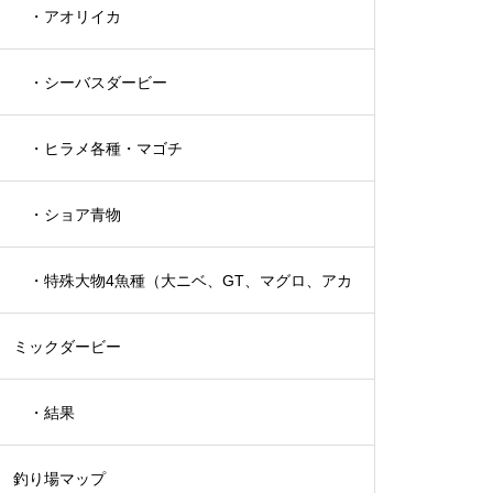
・アオリイカ
・シーバスダービー
・ヒラメ各種・マゴチ
・ショア青物
・特殊大物4魚種（大ニベ、GT、マグロ、アカ
ミックダービー
メ）
・結果
釣り場マップ