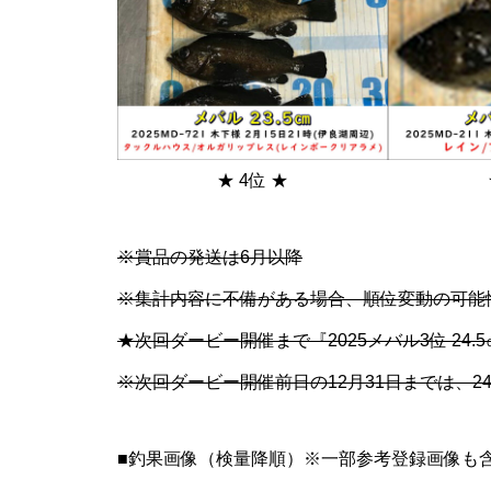
★ 4位 ★
※賞品の発送は6月以降
※集計内容に不備がある場合、順位変動の可能性
★次回ダービー開催まで『2025メバル3位 24
※次回ダービー開催前日の12月31日までは、2
■釣果画像（検量降順）※一部参考登録画像も