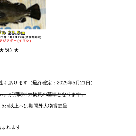
★ 5位 ★
もあります（最終確定：2025年5月21日）
.5㎝』が期間外大物賞の基準となります。
4.5㎝以上へは期間外大物賞進呈
含まれます