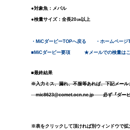
●対象魚：メバル
●検量サイズ：全長20㎝以上
・MiCダービーTOPへ戻る
・ホームページT
■MiCダービー要項
★メールでの検量は
■最終結果
※入力ミス、漏れ、不服等あれば、下記メールま
mic8623@comet.ocn.ne.jp 必
※表をクリックして頂ければ別ウィンドウで拡