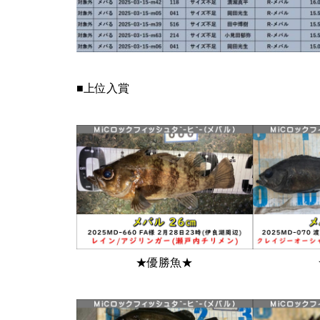
■上位入賞
★優勝魚★