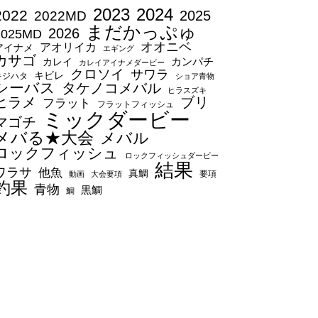
2023
2024
2022
2025
2022MD
まだかっぷゅ
2026
2025MD
オオニベ
アオリイカ
アイナメ
エギング
カサゴ
カンパチ
カレイ
カレイアイナメダービー
クロソイ
サワラ
キビレ
キジハタ
ショア青物
シーバス
タケノコメバル
ヒラスズキ
ヒラメ
ブリ
フラット
フラットフィッシュ
ミックダービー
マゴチ
メバる★大会
メバル
ロックフィッシュ
ロックフィッシュダービー
結果
ワラサ
他魚
真鯛
要項
動画
大会要項
釣果
青物
黒鯛
鯛