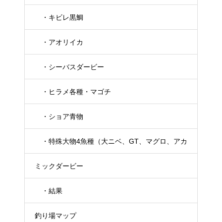
・キビレ黒鯛
・アオリイカ
・シーバスダービー
・ヒラメ各種・マゴチ
・ショア青物
・特殊大物4魚種（大ニベ、GT、マグロ、アカ
ミックダービー
メ）
・結果
釣り場マップ