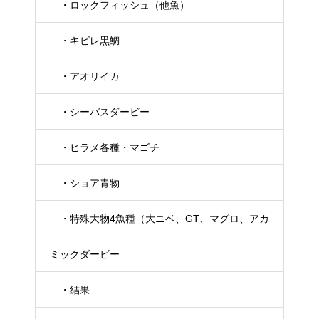
・ロックフィッシュ（他魚）
・キビレ黒鯛
・アオリイカ
・シーバスダービー
・ヒラメ各種・マゴチ
・ショア青物
・特殊大物4魚種（大ニベ、GT、マグロ、アカ
ミックダービー
メ）
・結果