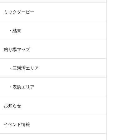
ミックダービー
メ）
・結果
釣り場マップ
・三河湾エリア
・表浜エリア
お知らせ
イベント情報