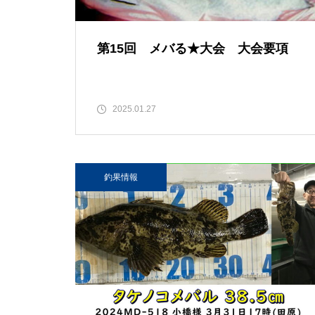
第15回 メバる★大会 大会要項
2025.01.27
釣果情報