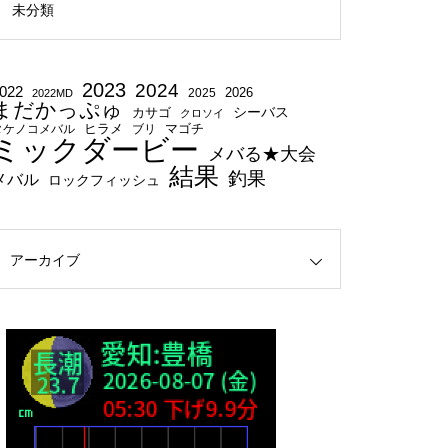
未分類
2023
2024
022
2025
2026
2022MD
まだかっぷゅ
シーバス
カサゴ
クロソイ
タケノコメバル
ヒラメ
ブリ
マゴチ
ミックダービー
メバる★大会
結果
釣果
メバル
ロックフィッシュ
アーカイブ