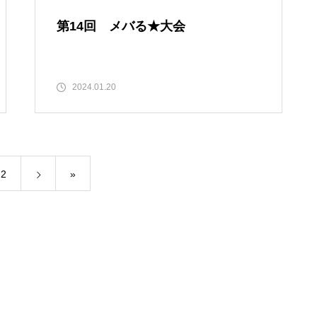
第14回 メバる★大会
2024.01.20
2
»