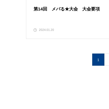
第14回 メバる★大会 大会要項
2024.01.20
1