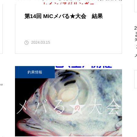
第14回 MiCメバる★大会 結果
2
2024.03.15
釣果情報