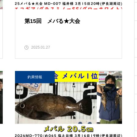
第15回 メバる★大会
2025.01.27
釣果情報